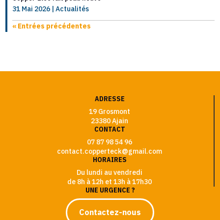
31 Mai 2026
|
Actualités
« Entrées précédentes
ADRESSE
19 Grosmont
23380 Ajain
CONTACT
07 87 98 54 96
contact.copperteck@gmail.com
HORAIRES
Du lundi au vendredi
de 8h à 12h et 13h à 17h30
UNE URGENCE ?
Contactez-nous